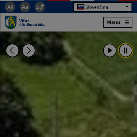
Slovenčina
Víťaz
Menu
Oficiálna stránka