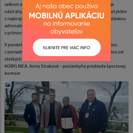
veľkom omyle, pretože aj naoko „tichá“ riečka má svoje
nástrahy. Viem, o čom hovorím, a preto tvrdím, že to bol jeden
z najkrajších zážitkov v Poľsku a pre mňa s poriadnou dávkou
adrenalinu. Nedeľa skončila rozlúčkovou večerou
v prímorskom mestečku USTKA.
V pondelom ráno sma sa rozlúčili a vracali sme sa domov
s poriadnou dávkou zážitkov, nabitý pozitívnou energiou od
všetkých účastnikov, ktorí prijali pozvanie na dni obce
KOBYLNICA. Anna Straková – poslankyňa predseda športovej
komisie