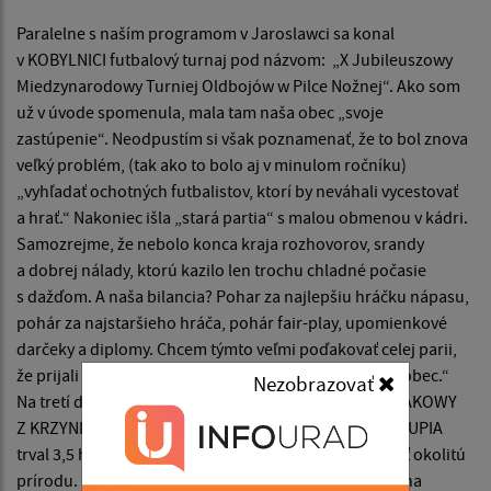
Paralelne s naším programom v Jaroslawci sa konal
v KOBYLNICI futbalový turnaj pod názvom: „X Jubileuszowy
Miedzynarodowy Turniej Oldbojów w Pilce Nožnej“. Ako som
už v úvode spomenula, mala tam naša obec „svoje
zastúpenie“. Neodpustím si však poznamenať, že to bol znova
veľký problém, (tak ako to bolo aj v minulom ročníku)
„vyhľadať ochotných futbalistov, ktorí by neváhali vycestovať
a hrať.“ Nakoniec išla „stará partia“ s malou obmenou v kádri.
Samozrejme, že nebolo konca kraja rozhovorov, srandy
a dobrej nálady, ktorú kazilo len trochu chladné počasie
s dažďom. A naša bilancia? Pohar za najlepšiu hráčku nápasu,
pohár za najstaršieho hráča, pohár fair-play, upomienkové
darčeky a diplomy. Chcem týmto veľmi poďakovať celej parii,
že prijali pozvanie a boli s nami „reprezentovať našu obec.“
Nezobrazovať
Na tretí deň v nedeľu sme boli pozvaní na SPLYW KAJAKOWY
Z KRZYNI DO LUBUNIA. Celkový čas splavu po rieke SLUPIA
trval 3,5 hodiny, počas ktorého bolo možné obdivovať okolitú
prírodu. Kto by si myslel, že je to nudná záleživosť, je na