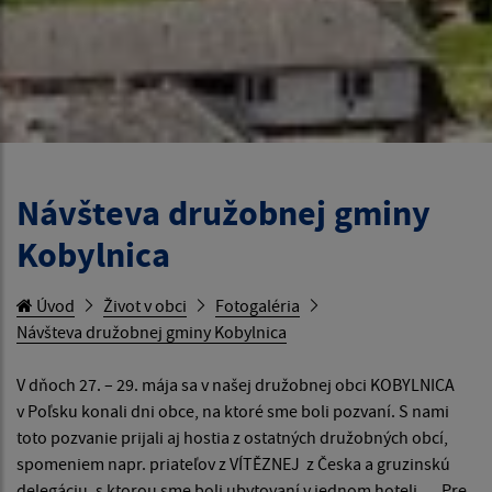
Návšteva družobnej gminy
Kobylnica
Úvod
Život v obci
Fotogaléria
Návšteva družobnej gminy Kobylnica
V dňoch 27. – 29. mája sa v našej družobnej obci KOBYLNICA
v Poľsku konali dni obce, na ktoré sme boli pozvaní. S nami
toto pozvanie prijali aj hostia z ostatných družobných obcí,
spomeniem napr. priateľov z VÍTĚZNEJ z Česka a gruzinskú
delegáciu, s ktorou sme boli ubytovaní v jednom hoteli. Pre