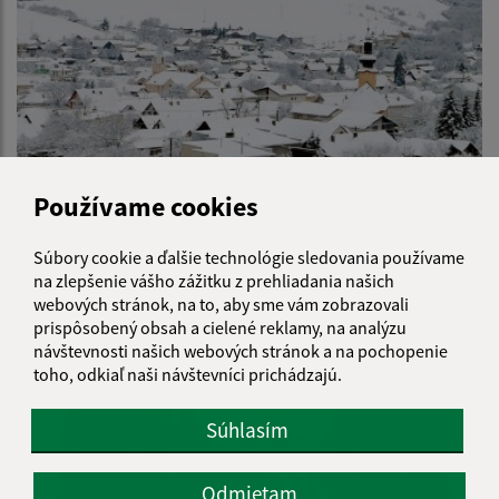
Používame cookies
01.01.2015
Obec Víťaz v zime
Súbory cookie a ďalšie technológie sledovania používame
na zlepšenie vášho zážitku z prehliadania našich
webových stránok, na to, aby sme vám zobrazovali
prispôsobený obsah a cielené reklamy, na analýzu
návštevnosti našich webových stránok a na pochopenie
toho, odkiaľ naši návštevníci prichádzajú.
Súhlasím
Odmietam