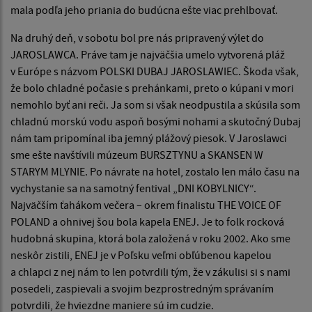
mala podľa jeho priania do budúcna ešte viac prehlbovať.
Na druhý deň, v sobotu bol pre nás pripravený výlet do
JAROSLAWCA. Práve tam je najväčšia umelo vytvorená pláž
v Európe s názvom POLSKI DUBAJ JAROSLAWIEC. Škoda však,
že bolo chladné počasie s prehánkami, preto o kúpani v mori
nemohlo byť ani reči. Ja som si však neodpustila a skúsila som
chladnú morskú vodu aspoň bosými nohami a skutočný Dubaj
nám tam pripomínal iba jemný plážový piesok. V Jaroslawci
sme ešte navštívili múzeum BURSZTYNU a SKANSEN W
STARYM MLYNIE. Po návrate na hotel, zostalo len málo času na
vychystanie sa na samotný fentival „DNI KOBYLNICY“.
Najväčším ťahákom večera – okrem finalistu THE VOICE OF
POLAND a ohnivej šou bola kapela ENEJ. Je to folk rocková
hudobná skupina, ktorá bola založená v roku 2002. Ako sme
neskôr zistili, ENEJ je v Poľsku veľmi obľúbenou kapelou
a chlapci z nej nám to len potvrdili tým, že v zákulisi si s nami
posedeli, zaspievali a svojim bezprostredným správaním
potvrdili, že hviezdne maniere sú im cudzie.