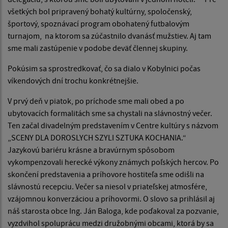
všetkých bol pripravený bohatý kultúrny, spoločenský,
športový, spoznávací program obohatený futbalovým
turnajom, na ktorom sa zúčastnilo dvanásť mužstiev. Aj tam
sme mali zastúpenie v podobe deväť člennej skupiny.
Pokúsim sa sprostredkovať, čo sa dialo v Kobylnici počas
víkendových dní trochu konkrétnejšie.
V prvý deň v piatok, po príchode sme mali obed a po
ubytovacích formalitách sme sa chystali na slávnostný večer.
Ten začal divadelným predstavením v Centre kultúry s názvom
„SCENY DLA DOROSLYCH SZYLI SZTUKA KOCHANIA.“
Jazykovú bariéru krásne a bravúrnym spôsobom
vykompenzovali herecké výkony známych poľských hercov. Po
skončení predstavenia a príhovore hostiteľa sme odišli na
slávnostú recepciu. Večer sa niesol v priateľskej atmosfére,
vzájomnou konverzáciou a príhovormi. O slovo sa prihlásil aj
náš starosta obce Ing. Ján Baloga, kde poďakoval za pozvanie,
vyzdvihol spoluprácu medzi družobnými obcami, ktorá by sa