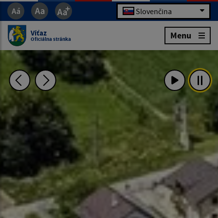
Slovenčina
Víťaz
Menu
Oficiálna stránka