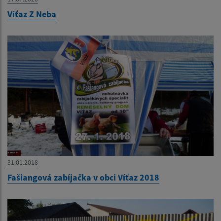
Víťaz Z Neba
31.01.2018
Fašiangová zabíjačka v obci Víťaz 2018