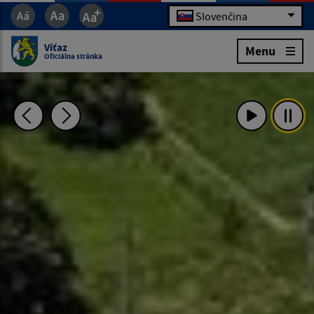
Slovenčina
Víťaz
Menu
Oficiálna stránka