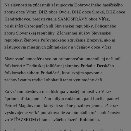
Na slávnosti sa zúčastnili zástupcovia Dobrovoľného hasičského
zboru obce Víťaz, DHZ obce Ovčie, DHZ obce Široké, DHZ obce
Hendrichovce, predstavitelia SAMOSPRÁVY obce Víťaz,
príslušníci Ozbrojených síl Slovenskej republiky, Policajného
zboru Slovenskej republiky, Záchrannej služby Slovenskej
republiky, členovia Poľovníckeho združenia Brezová, ako aj
zástupcovia miestnych záhradkárov a včelárov obce Víťaz.
Slávnostnú atmosféru svojou prítomnosťou umocnili aj naši milí
folklóristi z Dedinskej folklórnej skupiny Pridaň a Detského
folklórneho súboru Pridaňčatá, ktorí svojím spevom a
zachovávaním tradícií obohatili tento výnimočný deň.
Za vzácnu návštevu otca biskupa v našej farnosti vo Víťazi
úprimne ďakujeme našim milým rodákom, pani Lucii a pánovi
Petrovi Magdovcom, ktorých srdečne pozdravujeme a ešte raz
vyslovujeme veľké poďakovanie za toto nádherné spoločenstvo
vo VÍŤAZSKOM chráme svätého Jozefa Robotníka.