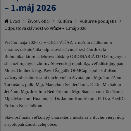
– 1.máj 2026
Úvod
Život v obci
Kultúra
Kultúrne podujatia
Odpustová slávnosť vo Víťaze – 1.máj 2026
Prvého mája 2026 sa v OBCI VÍŤAZ, v našom nádhernom
chráme, uskutočnila odpustová slávnosť svätého Jozefa
Robotníka, ktorú celebroval biskup ORDINARIÁTU Ozbrojených
síl a ozbrojených zborov Slovenskej republiky, veľadôstojný pán,
Mons. Dr. theol. Ing. Pavol Šajgalík OFMCap, spolu s ďalšími
vzácnymi osobnosťami duchovného života: por. Mgr. Tomášom
Torkošom, pplk. Mgr. Marcelom Senderákom, ICLic. Michalom
Jenčom, Mgr. Jozefom Bednárikom, Mgr. Stanislavom Takáčom,
Mgr. Marekom Hnatom, ThDr. Jánom Kundríkom, PhD. a PaedDr.
Erikom Kostelníkom.
Slávnosť mala veľkolepý charakter a niesla sa v duchu viery, úcty
a spolupatričnosti celej obce.