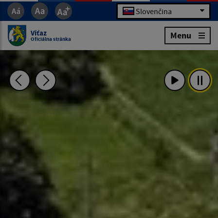
Slovenčina
Víťaz
Menu
Oficiálna stránka