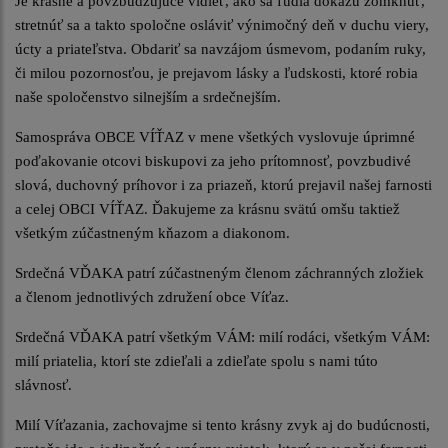
Je krásne a povzbudzujúce vidieť, ako sa ľudia dokážu zomknúť,
stretnúť sa a takto spoločne osláviť výnimočný deň v duchu viery,
úcty a priateľstva. Obdariť sa navzájom úsmevom, podaním ruky,
či milou pozornosťou, je prejavom lásky a ľudskosti, ktoré robia
naše spoločenstvo silnejším a srdečnejším.
Samospráva OBCE VÍŤAZ v mene všetkých vyslovuje úprimné
poďakovanie otcovi biskupovi za jeho prítomnosť, povzbudivé
slová, duchovný príhovor i za priazeň, ktorú prejavil našej farnosti
a celej OBCI VÍŤAZ. Ďakujeme za krásnu svätú omšu taktiež
všetkým zúčastneným kňazom a diakonom.
Srdečná VĎAKA patrí zúčastneným členom záchranných zložiek
a členom jednotlivých združení obce Víťaz.
Srdečná VĎAKA patrí všetkým VÁM: milí rodáci, všetkým VÁM:
milí priatelia, ktorí ste zdieľali a zdieľate spolu s nami túto
slávnosť.
Milí Víťazania, zachovajme si tento krásny zvyk aj do budúcnosti,