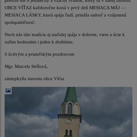
pretože ide o jedinečný a vzácny sviatok, ktorý sa v našej farnosti
OBCE VÍŤAZ každoročne koná v prvý deň MESIACA MÁJ —
MESIACA LÁSKY, ktorá spája ľudí, prináša radosť a vzájomnú
spolupatričnosť.
Nech nás táto tradícia aj naďalej spája v dobrote, viere a úcte k
našim hodnotám i jeden k druhému.
S úctivým a priateľským pozdravom
Mgr. Marcela Stríšová,
zástupkyňa starostu obce Víťaz