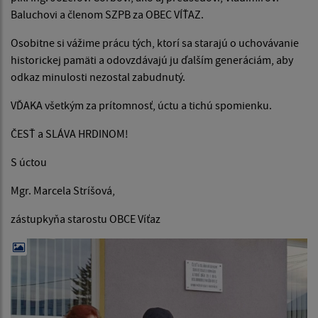
Baluchovi a členom SZPB za OBEC VÍŤAZ.
Osobitne si vážime prácu tých, ktorí sa starajú o uchovávanie
historickej pamäti a odovzdávajú ju ďalším generáciám, aby
odkaz minulosti nezostal zabudnutý.
VĎAKA všetkým za prítomnosť, úctu a tichú spomienku.
ČESŤ a SLÁVA HRDINOM!
S úctou
Mgr. Marcela Stríšová,
zástupkyňa starostu OBCE Víťaz