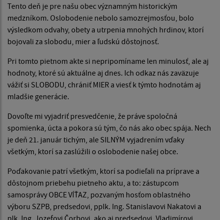
Tento deň je pre našu obec významným historickým
medzníkom. Oslobodenie nebolo samozrejmosťou, bolo
výsledkom odvahy, obety a utrpenia mnohých hrdinov, ktorí
bojovali za slobodu, mier a ľudskú dôstojnosť.
Pri tomto pietnom akte si nepripomíname len minulosť, ale aj
hodnoty, ktoré sú aktuálne aj dnes. Ich odkaz nás zaväzuje
vážiť si SLOBODU, chrániť MIER a viesť k týmto hodnotám aj
mladšie generácie.
Dovoľte mi vyjadriť presvedčenie, že práve spoločná
spomienka, úcta a pokora sú tým, čo nás ako obec spája. Nech
je deň 21. január tichým, ale SILNÝM vyjadrením vďaky
všetkým, ktorí sa zaslúžili o oslobodenie našej obce.
Poďakovanie patrí všetkým, ktorí sa podieľali na príprave a
dôstojnom priebehu pietneho aktu, a to: zástupcom
samosprávy OBCE VÍŤAZ, pozvaným hosťom oblastného
výboru SZPB, predsedovi, pplk. Ing. Stanislavovi Nakatovi a
plk. Ing. Jozefovi Čorbovi, ako aj predsedovi, Vladimírovi