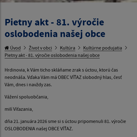
Pietny akt - 81. výročie
oslobodenia našej obce
Úvod
Život v obci
Kultúra
Kultúrne podujatia
Pietny akt - 81. výročie oslobodenia našej obce
Hrdinovia, k Vám ticho skláňame zrak s úctou, ktorú čas
neodnáša. Vďaka Vám má OBEC VÍŤAZ slobodný hlas, česť
Vám, dnes i navždy zas.
Vážení spoluobčania,
milí Víťazania,
dňa 21. januára 2026 sme si s úctou pripomenuli 81. výročie
OSLOBODENIA našej OBCE VÍŤAZ.