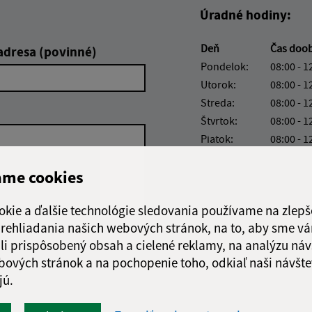
Úradné hodiny:
Deň
Čas doo
adresa (povinné)
Pondelok:
08:00 - 1
Utorok:
08:00 - 1
Streda:
08:00 - 1
Štvrtok:
08:00 - 1
Piatok:
08:00 - 1
Obedňajšia prestáv
ame cookies
okie a ďalšie technológie sledovania používame na zlepš
 prehliadania našich webových stránok, na to, aby sme v
Google reCaptcha Response
li prispôsobený obsah a cielené reklamy, na analýzu náv
Odoslať
ch
správu
bových stránok a na pochopenie toho, odkiaľ naši návšte
jú.