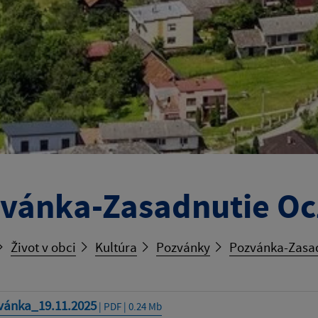
vánka-Zasadnutie Oc
Život v obci
Kultúra
Pozvánky
Pozvánka-Zasad
vánka_19.11.2025
| PDF | 0.24 Mb