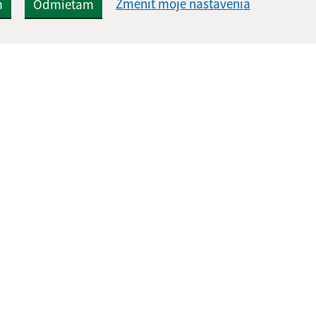
Zmeniť moje nastavenia
m
Odmietam
Rýchle odkazy:
Aktualiz
nku
Aktuality
06.08.2026 