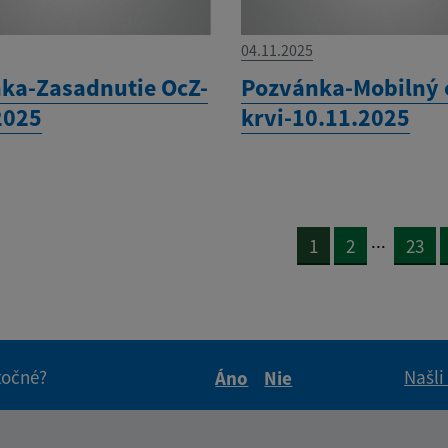
04.11.2025
ka-Zasadnutie OcZ-
Pozvánka-Mobilný 
2025
krvi-10.11.2025
...
1
2
23
itočné?
Našli
Áno
Nie
Boli tieto informácie pre 
Boli tieto informáci