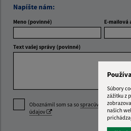
Napíšte nám:
Meno (povinné)
E-mailová 
Text vašej správy (povinné)
Použív
Súbory co
zážitku z
zobrazova
Oboznámil som sa so
spracúvaním osobný
našich we
údajov
prichádza