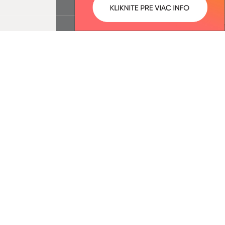
ované:
Správca obsahu:
15:25 hod.
Správca obsahu je Obec Víťaz.