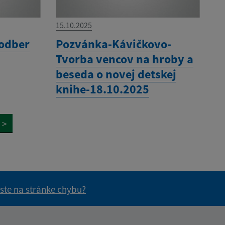
15.10.2025
odber
Pozvánka-Kávičkovo-
Tvorba vencov na hroby a
beseda o novej detskej
knihe-18.10.2025
>
 ste na stránke chybu?
vás užitočné?
e pre vás užitočné?