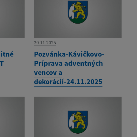
20.11.2025
itné
Pozvánka-Kávičkovo-
RT
Príprava adventných
vencov a
dekorácií-24.11.2025