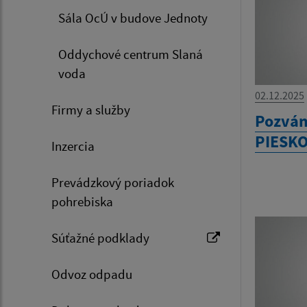
Sála OcÚ v budove Jednoty
Oddychové centrum Slaná
voda
02.12.2025
Firmy a služby
Pozvá
PIESK
Inzercia
Prevádzkový poriadok
pohrebiska
Súťažné podklady
Odvoz odpadu