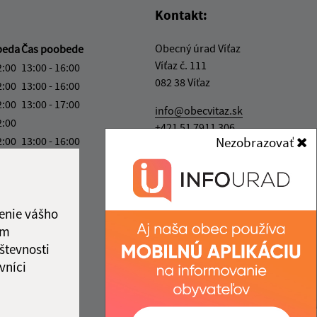
Kontakt:
Obecný úrad Víťaz
beda
Čas poobede
Víťaz č. 111
2:00
13:00 - 16:00
082 38 Víťaz
2:00
13:00 - 16:00
2:00
13:00 - 17:00
info@obecvitaz.sk
2:00
+421 51 7911 306
2:00
13:00 - 16:00
Nezobrazovať
IČO: 00327981
ka:
12:00 - 13:00
enie vášho
ám
števnosti
vníci