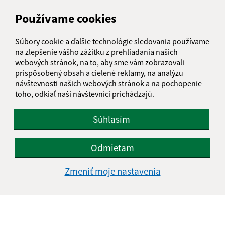
Meno (povinné)
Používame cookies
Súbory cookie a ďalšie technológie sledovania používame
E-mailová adresa (povinné)
na zlepšenie vášho zážitku z prehliadania našich
webových stránok, na to, aby sme vám zobrazovali
prispôsobený obsah a cielené reklamy, na analýzu
návštevnosti našich webových stránok a na pochopenie
Text vašej správy (povinné)
toho, odkiaľ naši návštevníci prichádzajú.
Súhlasím
Odmietam
Zmeniť moje nastavenia
Oboznámil som sa so
spracúvaním osobných
údajov
Google reCaptcha Response
Odoslať správu