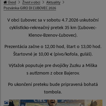
Úvod
Život v obci
Aktuality
Pozvánka-GIRO DI ĽUBOVEC 2026
V obci Ľubovec sa v sobotu 4.7.2026 uskutoční
cyklisticko-rekreačný pretek 35 km (Ľubovec-
Klenov-Bzenov-Ľubovec).
Prezentácia začne o 12,00 hod, štart o 13,00 hod.
Štartovné je 10,00 € (pivo/kofola, guláš).
Výťažok poputuje pre dvojičky Zuzku a Miška
s autizmom z obce Bajerov.
Po ukončení preteku bude pripravená bohatá
tombola.