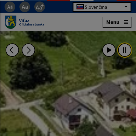
Slovenčina
Víťaz
Menu
Oficiálna stránka