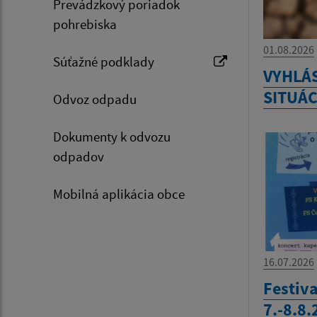
Prevádzkový poriadok
pohrebiska
01.08.2026
Súťažné podklady
VYHLÁ
SITUÁC
Odvoz odpadu
Dokumenty k odvozu
odpadov
Mobilná aplikácia obce
16.07.2026
Festiva
7.-8.8