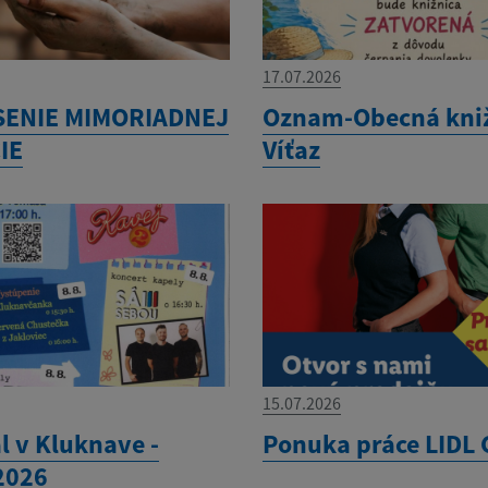
17.07.2026
SENIE MIMORIADNEJ
Oznam-Obecná kni
IE
Víťaz
15.07.2026
l v Kluknave -
Ponuka práce LIDL 
.2026