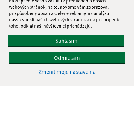
na zlepšenie vášho zážitku z prehliadania našich
webových stránok, na to, aby sme vám zobrazovali
prispôsobený obsah a cielené reklamy, na analýzu
návštevnosti našich webových stránok a na pochopenie
toho, odkiaľ naši návštevníci prichádzajú.
Súhlasím
Informácie o stránke:
Vyhlásenie o prístupnosti
Odmietam
Autorské práva
Zmeniť moje nastavenia
Ochrana osobných údajov
Navigácia:
Vytlačiť aktuálnu stránku
Mapa stránok
Cookies
Rýchle odkazy:
Aktuality