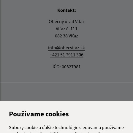
Kontakt:
Obecný úrad Víťaz
Víťaz č. 111
082 38 Víťaz
info@obecvitaz.sk
+421 51 7911 306
IČO: 00327981
Používame cookies
Súbory cookie a ďalšie technológie sledovania používame