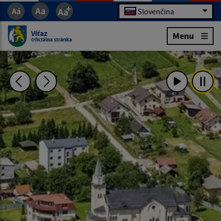
Slovenčina
Víťaz
Menu
Oficiálna stránka