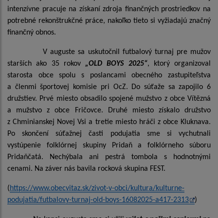
intenzívne pracuje na získaní zdroja finančných prostriedkov na
potrebné rekonštrukčné práce, nakoľko tieto si vyžiadajú značný
finančný obnos.
V auguste sa uskutočnil futbalový turnaj pre mužov
starších ako 35 rokov
„OLD BOYS 2025“
, ktorý organizoval
starosta obce spolu s poslancami obecného zastupiteľstva
a členmi športovej komisie pri OcZ. Do súťaže sa zapojilo 6
družstiev. Prvé miesto obsadilo spojené mužstvo z obce Vítězná
a mužstvo z obce Fričovce. Druhé miesto získalo družstvo
z Chminianskej Novej Vsi a tretie miesto hráči z obce Kluknava.
Po skončení súťažnej časti podujatia sme si vychutnali
vystúpenie folklórnej skupiny Pridaň a folklórneho súboru
Pridaňčatá. Nechýbala ani pestrá tombola s hodnotnými
cenami. Na záver nás bavila rocková skupina FEST.
(
https://www.obecvitaz.sk/zivot-v-obci/kultura/kulturne-
podujatia/futbalovy-turnaj-old-boys-16082025-a417-2313
)