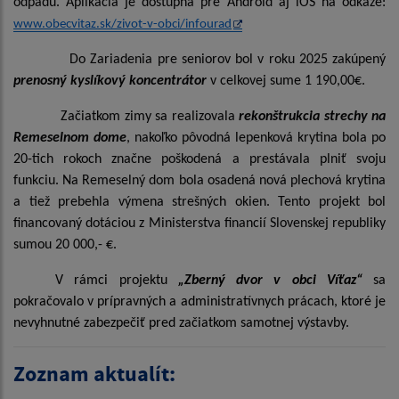
odpadu. Aplikácia je dostupná pre Android aj iOS na odkaze:
www.obecvitaz.sk/zivot-v-obci/infourad
Do Zariadenia pre seniorov bol v roku 2025 zakúpený
prenosný kyslíkový koncentrátor
v celkovej sume 1 190,00€.
Začiatkom zimy sa realizovala
rekonštrukcia strechy na
Remeselnom dome
, nakoľko pôvodná lepenková krytina bola po
20-tich rokoch značne poškodená a prestávala plniť svoju
funkciu. Na Remeselný dom bola osadená nová plechová krytina
a tiež prebehla výmena strešných okien. Tento projekt bol
financovaný dotáciou z Ministerstva financií Slovenskej republiky
sumou 20 000,- €.
V rámci projektu
„Zberný dvor v obci Víťaz“
sa
pokračovalo v prípravných a administratívnych prácach, ktoré je
nevyhnutné zabezpečiť pred začiatkom samotnej výstavby.
Zoznam aktualít: