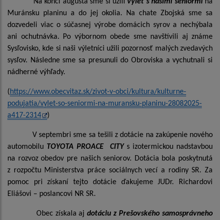
Na konci augusta sme si užili
výlet s našimi seniormi
na
Muránsku planinu a do jej okolia. Na chate Zbojská sme sa
dozvedeli viac o súčasnej výrobe domácich syrov a nechýbala
ani ochutnávka. Po výbornom obede sme navštívili aj známe
Sysľovisko, kde si naši výletníci užili pozornosť malých zvedavých
sysľov. Následne sme sa presunuli do Obroviska a vychutnali si
nádherné výhľady.
(
https://www.obecvitaz.sk/zivot-v-obci/kultura/kulturne-
podujatia/vylet-so-seniormi-na-muransku-planinu-28082025-
a417-2314
)
V septembri sme sa tešili z dotácie na zakúpenie nového
automobilu
TOYOTA PROACE CITY
s izotermickou nadstavbou
na rozvoz obedov pre našich seniorov. Dotácia bola poskytnutá
z rozpočtu Ministerstva práce sociálnych vecí a rodiny SR. Za
pomoc pri získaní tejto dotácie ďakujeme JUDr. Richardovi
Eliášovi – poslancovi NR SR.
Obec získala aj
dotáciu z Prešovského samosprávneho