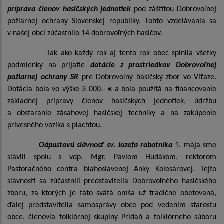
príprava členov hasičských jednotiek
pod záštitou Dobrovoľnej
požiarnej ochrany Slovenskej republiky. Tohto vzdelávania sa
v našej obci zúčastnilo 14 dobrovoľných hasičov.
Tak ako každý rok aj tento rok obec splnila všetky
podmienky na prijatie
dotácie z prostriedkov Dobrovoľnej
požiarnej ochrany SR
pre Dobrovoľný hasičský zbor vo Víťaze.
Dotácia bola vo výške 3 000,- € a bola použitá na financovanie
základnej prípravy členov hasičských jednotiek, údržbu
a obstaranie zásahovej hasičskej techniky a na zakúpenie
prívesného vozíka s plachtou.
Odpustovú slávnosť sv. Jozefa robotníka
1. mája sme
slávili spolu s vdp. Mgr. Pavlom Hudákom, rektorom
Pastoračného centra blahoslavenej Anky Kolesárovej. Tejto
slávnosti sa zúčastnili predstavitelia Dobrovoľného hasičského
zboru, za ktorých je táto svätá omša už tradične obetovaná,
ďalej predstavitelia samosprávy obce pod vedením starostu
obce, členovia folklórnej skupiny Pridaň a folklórneho súboru