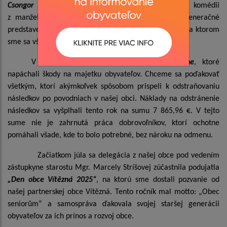
Csongor Kassai a Zuzana Martinkova
v divadelnej komédii
z manželského života s názvom „3x2“. Išlo o trojgeneračné
predstavenie plné manželských hádok a udobrovania na ktorom
sme sa všetci z chuti zasmiali.
V mesiaci jún nás znova potrápili
povodne
, ktoré
napáchali škody na majetku obyvateľov. Chceme sa poďakovať
všetkým, ktorí akýmkoľvek spôsobom prispeli k odstraňovaniu
následkov po povodniach v našej obci. Náklady na odstránenie
následkov sa vyšplhali tento rok na sumu 7 865,96 €. V tejto
sume nie je zahrnutá práca dobrovoľníkov, ktorí ochotne
pomáhali všade, kde to bolo potrebné, bez nároku na odmenu.
Začiatkom júla sa delegácia z našej obce pod vedením
zástupkyne starostu Mgr. Marcely Stríšovej zúčastnila podujatia
„Den obce Vítězná 2025“
, na ktorú sme dostali pozvanie od
našej partnerskej obce Vítězná. Tento ročník mal motto: „Obec
seniorům“ a samospráva ďakovala svojej staršej generácii
obyvateľov za ich prínos a rozvoj obce.