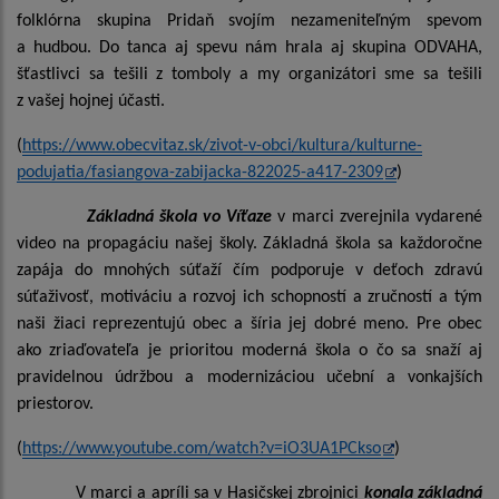
folklórna skupina Pridaň svojím nezameniteľným spevom
a hudbou. Do tanca aj spevu nám hrala aj skupina ODVAHA,
šťastlivci sa tešili z tomboly a my organizátori sme sa tešili
z vašej hojnej účasti.
(
https://www.obecvitaz.sk/zivot-v-obci/kultura/kulturne-
podujatia/fasiangova-zabijacka-822025-a417-2309
)
Základná škola vo Víťaze
v marci zverejnila vydarené
video na propagáciu našej školy. Základná škola sa každoročne
zapája do mnohých súťaží čím podporuje v deťoch zdravú
súťaživosť, motiváciu a rozvoj ich schopností a zručností a tým
naši žiaci reprezentujú obec a šíria jej dobré meno. Pre obec
ako zriaďovateľa je prioritou moderná škola o čo sa snaží aj
pravidelnou údržbou a modernizáciou učební a vonkajších
priestorov.
(
https://www.youtube.com/watch?v=iO3UA1PCkso
)
V marci a apríli sa v Hasičskej zbrojnici
konala základná