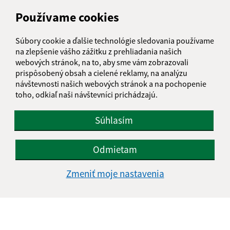
Používame cookies
Súbory cookie a ďalšie technológie sledovania používame
na zlepšenie vášho zážitku z prehliadania našich
13.07.2026
webových stránok, na to, aby sme vám zobrazovali
prispôsobený obsah a cielené reklamy, na analýzu
Pozvánka-Púť k sv.Anne 2026
návštevnosti našich webových stránok a na pochopenie
toho, odkiaľ naši návštevníci prichádzajú.
Súhlasím
Odmietam
Zmeniť moje nastavenia