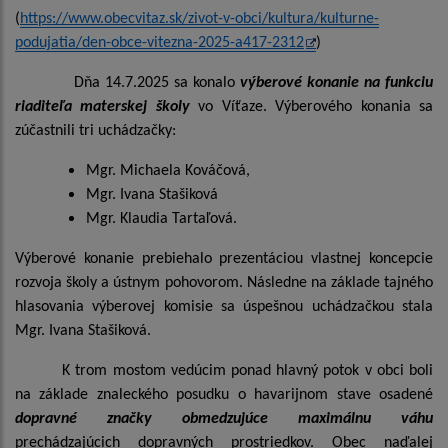
(
https://www.obecvitaz.sk/zivot-v-obci/kultura/kulturne-
podujatia/den-obce-vitezna-2025-a417-2312
)
Dňa 14.7.2025 sa konalo
výberové konanie na funkciu
riaditeľa materskej školy
vo Víťaze. Výberového konania sa
zúčastnili tri uchádzačky:
Mgr. Michaela Kováčová,
Mgr. Ivana Stašiková
Mgr. Klaudia Tartaľová.
Výberové konanie prebiehalo prezentáciou vlastnej koncepcie
rozvoja školy a ústnym pohovorom. Následne na základe tajného
hlasovania výberovej komisie sa úspešnou uchádzačkou stala
Mgr. Ivana Stašiková.
K trom mostom vedúcim ponad hlavný potok v obci boli
na základe znaleckého posudku o havarijnom stave osadené
dopravné značky obmedzujúce maximálnu váhu
prechádzajúcich dopravných prostriedkov. Obec naďalej