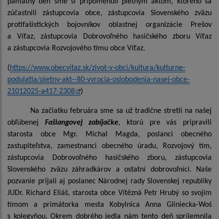
pamätný deň sme si pripomenuli pietnym aktom, ktorého sa
zúčastnili zástupcovia obce, zástupcovia Slovenského zväzu
protifašistických bojovníkov oblastnej organizácie Prešov
a Víťaz, zástupcovia Dobrovoľného hasičského zboru Víťaz
a zástupcovia Rozvojového tímu obce Víťaz.
(
https://www.obecvitaz.sk/zivot-v-obci/kultura/kulturne-
podujatia/pietny-akt--80-vyrocia-oslobodenia-nasej-obce-
21012025-a417-2308
)
Na začiatku februára sme sa už tradične stretli na našej
obľúbenej
Fašiangovej zabíjačke
, ktorú pre vás pripravili
starosta obce Mgr. Michal Magda, poslanci obecného
zastupiteľstva, zamestnanci obecného úradu, Rozvojový tím,
zástupcovia Dobrovoľného hasičského zboru, zástupcovia
Slovenského zväzu záhradkárov a ostatní dobrovoľníci. Naše
pozvanie prijali aj poslanec Národnej rady Slovenskej republiky
JUDr. Richard Eliáš, starosta obce Vítězná Petr Hrubý so svojím
tímom a primátorka mesta Kobylnica Anna Gliniecka-Woś
s kolegyňou. Okrem dobrého jedla nám tento deň spríjemnila