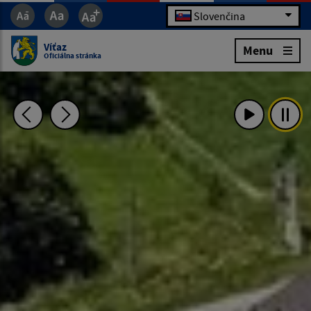
Slovenčina
Víťaz
Menu
Oficiálna stránka