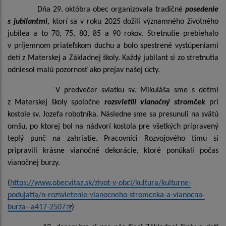
Dňa 29. októbra obec organizovala tradičné
posedenie
s jubilantmi
, ktorí sa v roku 2025 dožili významného životného
jubilea a to 70, 75, 80, 85 a 90 rokov. Stretnutie prebiehalo
v príjemnom priateľskom duchu a bolo spestrené vystúpeniami
detí z Materskej a Základnej školy. Každý jubilant si zo stretnutia
odniesol malú pozornosť ako prejav našej úcty.
V predvečer sviatku sv. Mikuláša sme s deťmi
z Materskej školy spoločne
rozsvietili vianočný stromček
pri
kostole sv. Jozefa robotníka. Následne sme sa presunuli na svätú
omšu, po ktorej bol na nádvorí kostola pre všetkých pripravený
teplý punč na zahriatie. Pracovníci Rozvojového tímu si
pripravili krásne vianočné dekorácie, ktoré ponúkali počas
vianočnej burzy.
(
https://www.obecvitaz.sk/zivot-v-obci/kultura/kulturne-
podujatia/n-rozsvietenie-vianocneho-stromceka-a-vianocna-
burza--a417-2507
)