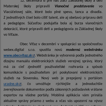
12. decembra si pre nás žiaci Základnej školy a deti
Materskej školy pripravili
Vianočné predstavenie
vo
Viacúčelovej sále, ktoré bolo plné spevu, tanca a divadla.
Z jednotlivých čísel bolo cítiť talent, ale aj obetavú prípravu detí
a pedagógov. Súčasťou podujatia bola aj burza vianočných
dekorácií, ktoré pripravili deti a pedagógovia zo Základnej školy
vo Víťaze.
Obec Víťaz v decembri v spolupráci so spoločnosťou
webex.digital s.r.o. spustila novú
modernú webstránku
www.obecvitaz.sk
.
Webstránka je vytvorená podľa jednotného
dizajnu manuálu elektronických služieb verejnej správy, ktorý
má za cieľ zjednotiť používateľské rozhrania a spôsob
komunikácie s používateľom pri poskytovaní elektronických
služieb na Slovensku. Nový web je prepojený s portálom
uradne.sk
, čo umožňuje rýchlejšie a jednoduchšie
zverejňovanie dokumentov podľa zákonných požiadaviek vrátane
exportov na vládne portály. Mobilná aplikácia vám prináša
aktuálne správy priamo z webu a včas vás upozorní na vývoz