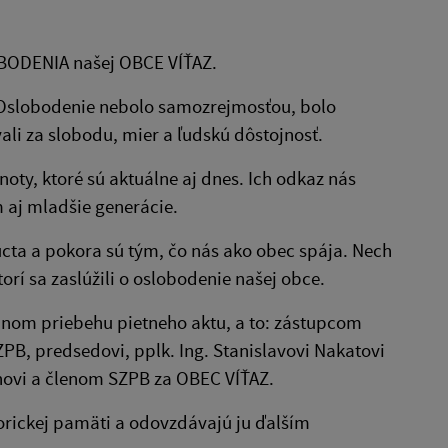
LOBODENIA našej OBCE VÍŤAZ.
Oslobodenie nebolo samozrejmosťou, bolo
li za slobodu, mier a ľudskú dôstojnosť.
oty, ktoré sú aktuálne aj dnes. Ich odkaz nás
 aj mladšie generácie.
cta a pokora sú tým, čo nás ako obec spája. Nech
rí sa zaslúžili o oslobodenie našej obce.
ojnom priebehu pietneho aktu, a to: zástupcom
, predsedovi, pplk. Ing. Stanislavovi Nakatovi
chovi a členom SZPB za OBEC VÍŤAZ.
torickej pamäti a odovzdávajú ju ďalším