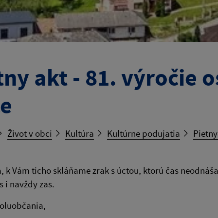
tny akt - 81. výročie 
e
Život v obci
Kultúra
Kultúrne podujatia
Pietny
, k Vám ticho skláňame zrak s úctou, ktorú čas neodná
 i navždy zas.
poluobčania,