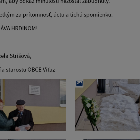
m, aby odkaz minulosti nezostal zabudnutý.
tkým za prítomnosť, úctu a tichú spomienku.
LÁVA HRDINOM!
ela Stríšová,
a starostu OBCE Víťaz