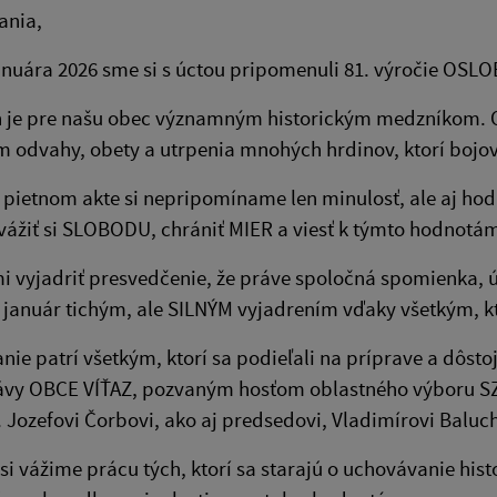
ania,
anuára 2026 sme si s úctou pripomenuli 81. výročie OS
ň je pre našu obec významným historickým medzníkom. 
 odvahy, obety a utrpenia mnohých hrdinov, ktorí bojova
 pietnom akte si nepripomíname len minulosť, ale aj hodn
vážiť si SLOBODU, chrániť MIER a viesť k týmto hodnotám
i vyjadriť presvedčenie, že práve spoločná spomienka, ú
. január tichým, ale SILNÝM vyjadrením vďaky všetkým, kto
ie patrí všetkým, ktorí sa podieľali na príprave a dôst
vy OBCE VÍŤAZ, pozvaným hosťom oblastného výboru SZPB
g. Jozefovi Čorbovi, ako aj predsedovi, Vladimírovi Balu
si vážime prácu tých, ktorí sa starajú o uchovávanie his