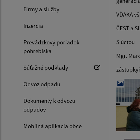
generáciá
Firmy a služby
VĎAKA vše
Inzercia
ČESŤ a S
S úctou
Prevádzkový poriadok
pohrebiska
Mgr. Marc
Súťažné podklady
zástupkyň
Odvoz odpadu
Dokumenty k odvozu
odpadov
Mobilná aplikácia obce