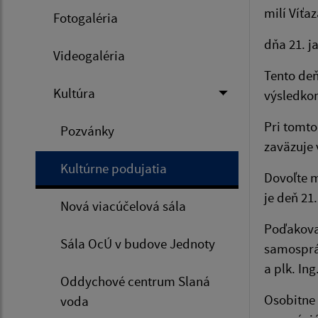
milí Víťaz
Fotogaléria
dňa 21. j
Videogaléria
Tento de
Kultúra
výsledkom
Pri tomto
Pozvánky
zaväzuje 
Kultúrne podujatia
Dovoľte m
je deň 21
Nová viacúčelová sála
Poďakovan
Sála OcÚ v budove Jednoty
samosprá
a plk. In
Oddychové centrum Slaná
Osobitne 
voda