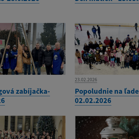
23.02.2026
gová zabíjačka-
Popoludnie na ľade
26
02.02.2026