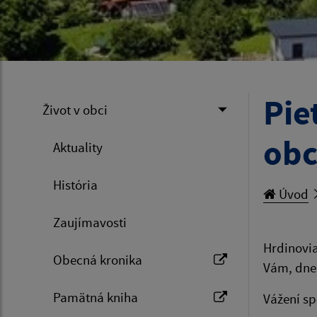
Pie
Život v obci
obc
Aktuality
História
Úvod
Zaujímavosti
Hrdinovia
Obecná kronika
Vám, dnes
Pamätná kniha
Vážení s