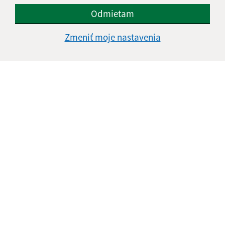
Odmietam
Zmeniť moje nastavenia
17.02.2026
Pietny akt - 81. výročie oslobodenia našej obce