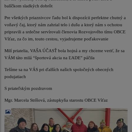
balíčkom sladkých dobrôt
Pre všetkých priaznivcov ľadu bol k dispozícii perfektne chutný a
voňavý čaj, ktorý nám zahrial telo i dušu a ktorý nám s ochotou
pripravili a srdečne servírovali členovia Rozvojového tímu OBCE
Víťaz, za čo im, touto cestou, vyjadrujeme poďakovanie
Milí priatelia, VAŠA ÚČASŤ bola hojná a my chceme veriť, že sa
VÁM táto milá “športová akcia na ĽADE” páčila
Tešíme sa na VÁS pri ďalších našich spoločných obecných
podujatiach
S priateľským pozdravom
Mgr. Marcela Stríšová, zástupkyňa starostu OBCE Víťaz