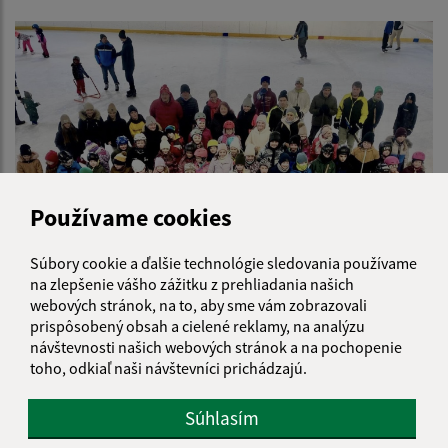
Používame cookies
Súbory cookie a ďalšie technológie sledovania používame
23.02.2026
na zlepšenie vášho zážitku z prehliadania našich
webových stránok, na to, aby sme vám zobrazovali
Popoludnie na ľade-02.02.2026
prispôsobený obsah a cielené reklamy, na analýzu
návštevnosti našich webových stránok a na pochopenie
toho, odkiaľ naši návštevníci prichádzajú.
Súhlasím