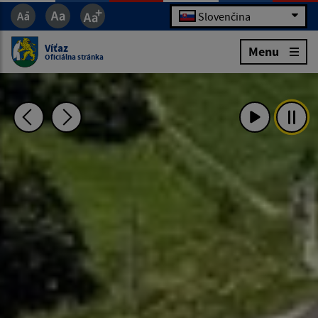
Slovenčina
Víťaz
Menu
Oficiálna stránka