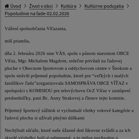
Úvod
Život v obci
Kultúra
Kultúrne podujatia
Popoludnie na ľade-02.02.2026
Vážení spoluobčania Víťazania,
milí priatelia,
dňa 2. februára 2026 sme VÁS, spolu s pánom starostom OBCE
Víťaz, Mgr. Michalom Magdom, srdečne privítali na ľadovej
ploche v Obecnom športovom a oddychovom centre v Širokom a
spolu strávili príjemné popoludnie, ktoré pre “veľkých i malých
fanúšikov ľadu”zorganizovala SAMOSPRÁVA OBCE VÍŤAZ v
spolupráci s KOMISIOU pre telovýchovu OcZ Víťaz v zastúpení
predsedníčky, pani Bc. Anny Strakovej a členov tejto komisie.
Príjemný športový zážitok si vychutnali všetky vekové kategórie a
ľadovú plochu si užívali plnými dúškami
Nechýbali súťaže, ktoré naše úžasné deti šikovne zvládli a za ich
skvelé výsledky boli aj odmenené, a to milou pochvalou a