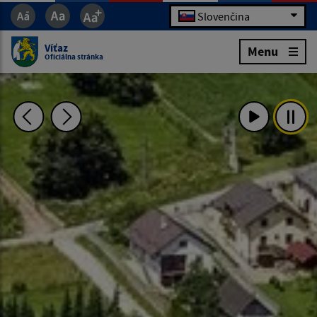
Slovenčina
Víťaz
Menu
Oficiálna stránka