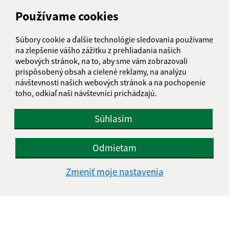
Používame cookies
Text vašej správy (povinné)
Súbory cookie a ďalšie technológie sledovania používame
na zlepšenie vášho zážitku z prehliadania našich
webových stránok, na to, aby sme vám zobrazovali
prispôsobený obsah a cielené reklamy, na analýzu
návštevnosti našich webových stránok a na pochopenie
toho, odkiaľ naši návštevníci prichádzajú.
Oboznámil som sa so
spracúvaním osobných
údajov
Súhlasím
Google reCaptcha Response
Odoslať správu
Odmietam
Zmeniť moje nastavenia
Úradné hodiny:
Deň
Čas doobeda
Čas poobede
Pondelok:
08:00 - 12:00
13:00 - 16:00