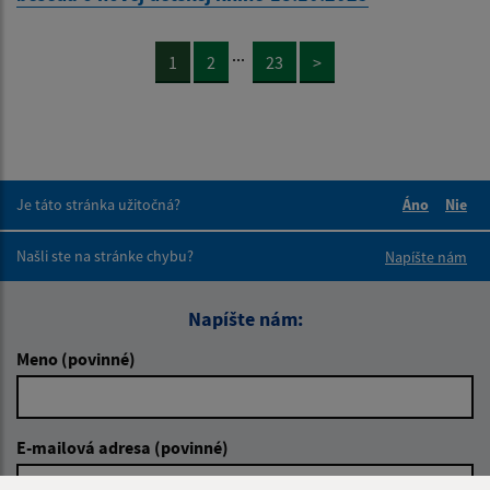
...
1
2
23
>
Je táto stránka užitočná?
Áno
Nie
Boli tieto 
Boli 
Našli ste na stránke chybu?
Napíšte nám
Napíšte nám:
Meno (povinné)
E-mailová adresa (povinné)