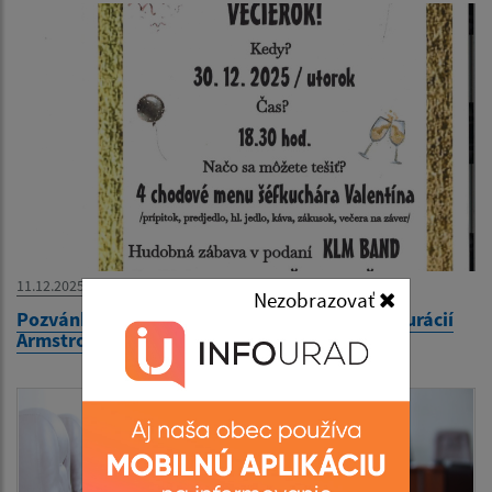
11.12.2025
Nezobrazovať
Pozvánka-Predsilvestrovský večierok v reštaurácií
Armstrong´s