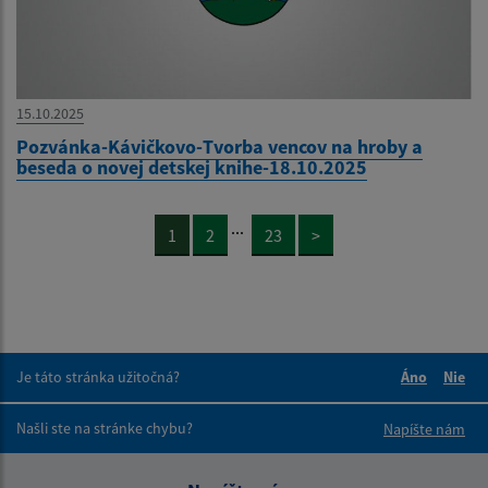
15.10.2025
Pozvánka-Kávičkovo-Tvorba vencov na hroby a
beseda o novej detskej knihe-18.10.2025
...
1
2
23
>
Je táto stránka užitočná?
Áno
Nie
Boli tieto 
Boli 
Našli ste na stránke chybu?
Napíšte nám