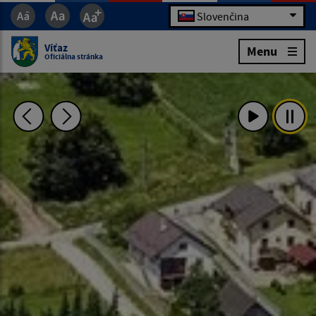
Slovenčina
Víťaz
Menu
Oficiálna stránka