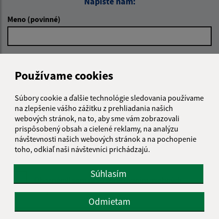
Napíšte nám:
Meno (povinné)
E-mailová adresa (povinné)
Používame cookies
Súbory cookie a ďalšie technológie sledovania používame
Text vašej správy (povinné)
na zlepšenie vášho zážitku z prehliadania našich
webových stránok, na to, aby sme vám zobrazovali
prispôsobený obsah a cielené reklamy, na analýzu
návštevnosti našich webových stránok a na pochopenie
toho, odkiaľ naši návštevníci prichádzajú.
Súhlasím
Oboznámil som sa so
spracúvaním osobných
údajov
Odmietam
Google reCaptcha Response
Odoslať správu