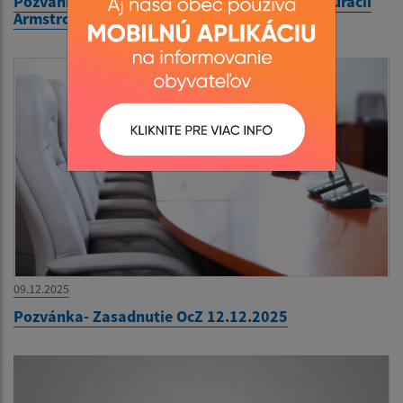
Pozvánka-Predsilvestrovský večierok v reštaurácií
Armstrong´s
09.12.2025
Pozvánka- Zasadnutie OcZ 12.12.2025