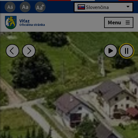
Slovenčina
Víťaz
Menu
Oficiálna stránka