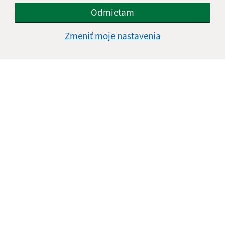
údajov
Odmietam
Google reCaptcha Response
Zmeniť moje nastavenia
Odoslať správu
Úradné hodiny:
Deň
Čas doobeda
Čas poobede
Pondelok:
08:00 - 12:00
13:00 - 16:00
Utorok:
08:00 - 12:00
13:00 - 16:00
Streda:
08:00 - 12:00
13:00 - 17:00
Štvrtok:
08:00 - 12:00
Piatok:
08:00 - 12:00
13:00 - 16:00
Obedňajšia prestávka:
12:00 - 13:00
Kontakt: