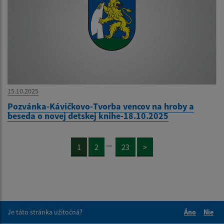
15.10.2025
Pozvánka-Kávičkovo-Tvorba vencov na hroby a
beseda o novej detskej knihe-18.10.2025
...
1
2
23
>
Je táto stránka užitočná?
Áno
Nie
Boli tieto 
Boli 