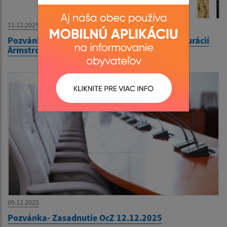
11.12.2025
Pozvánka-Predsilvestrovský večierok v reštaurácií
Armstrong´s
09.12.2025
Pozvánka- Zasadnutie OcZ 12.12.2025