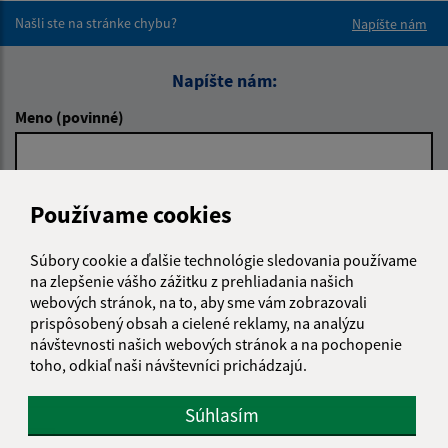
Našli ste na stránke chybu?
Napíšte nám
Napíšte nám:
Meno (povinné)
E-mailová adresa (povinné)
Používame cookies
Súbory cookie a ďalšie technológie sledovania používame
Text vašej správy (povinné)
na zlepšenie vášho zážitku z prehliadania našich
webových stránok, na to, aby sme vám zobrazovali
prispôsobený obsah a cielené reklamy, na analýzu
návštevnosti našich webových stránok a na pochopenie
toho, odkiaľ naši návštevníci prichádzajú.
Súhlasím
Oboznámil som sa so
spracúvaním osobných