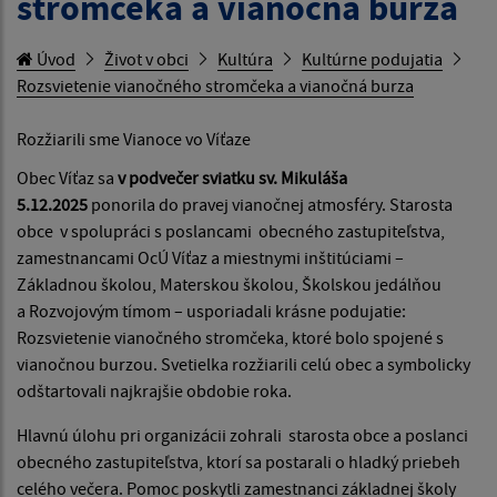
stromčeka a vianočná burza
Úvod
Život v obci
Kultúra
Kultúrne podujatia
Rozsvietenie vianočného stromčeka a vianočná burza
Rozžiarili sme Vianoce vo Víťaze
Obec Víťaz sa
v podvečer sviatku sv. Mikuláša
5.12.2025
ponorila do pravej vianočnej atmosféry. Starosta
obce v spolupráci s poslancami obecného zastupiteľstva,
zamestnancami OcÚ Víťaz a miestnymi inštitúciami –
Základnou školou, Materskou školou, Školskou jedálňou
a Rozvojovým tímom – usporiadali krásne podujatie:
Rozsvietenie vianočného stromčeka, ktoré bolo spojené s
vianočnou burzou. Svetielka rozžiarili celú obec a symbolicky
odštartovali najkrajšie obdobie roka.
Hlavnú úlohu pri organizácii zohrali starosta obce a poslanci
obecného zastupiteľstva, ktorí sa postarali o hladký priebeh
celého večera. Pomoc poskytli zamestnanci základnej školy