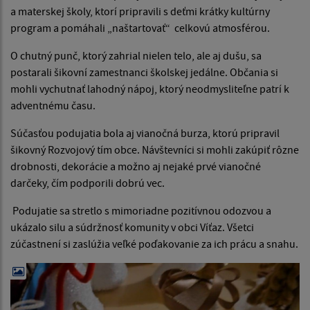
a materskej školy, ktorí pripravili s deťmi krátky kultúrny
program a pomáhali „naštartovať“ celkovú atmosférou.
O chutný punč, ktorý zahrial nielen telo, ale aj dušu, sa
postarali šikovní zamestnanci školskej jedálne. Občania si
mohli vychutnať lahodný nápoj, ktorý neodmysliteľne patrí k
adventnému času.
Súčasťou podujatia bola aj vianočná burza, ktorú pripravil
šikovný Rozvojový tím obce. Návštevníci si mohli zakúpiť rôzne
drobnosti, dekorácie a možno aj nejaké prvé vianočné
darčeky, čím podporili dobrú vec.
Podujatie sa stretlo s mimoriadne pozitívnou odozvou a
ukázalo silu a súdržnosť komunity v obci Víťaz. Všetci
zúčastnení si zaslúžia veľké poďakovanie za ich prácu a snahu.