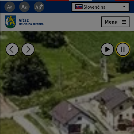
Slovenčina
Víťaz
Menu
Oficiálna stránka