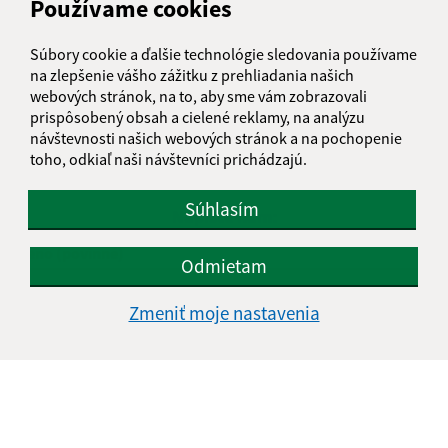
Používame cookies
Súbory cookie a ďalšie technológie sledovania používame
na zlepšenie vášho zážitku z prehliadania našich
webových stránok, na to, aby sme vám zobrazovali
Je táto stránka užitočná?
Áno
Nie
prispôsobený obsah a cielené reklamy, na analýzu
Boli tieto 
Boli 
návštevnosti našich webových stránok a na pochopenie
toho, odkiaľ naši návštevníci prichádzajú.
Našli ste na stránke chybu?
Napíšte nám
Súhlasím
Napíšte nám:
Meno (povinné)
Odmietam
Zmeniť moje nastavenia
E-mailová adresa (povinné)
Text vašej správy (povinné)