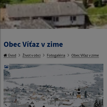
Obec Víťaz v zime
Úvod
Život v obci
Fotogaléria
Obec Víťaz v zime