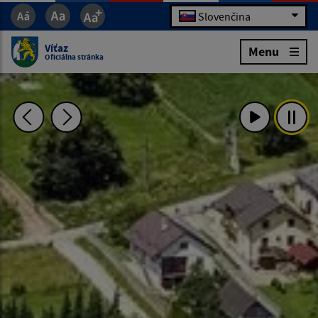
Slovenčina
Víťaz
Menu
Oficiálna stránka