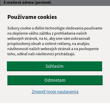
E-mailová adresa (povinné)
Používame cookies
Text vašej správy (povinné)
Súbory cookie a ďalšie technológie sledovania používame
na zlepšenie vášho zážitku z prehliadania našich
webových stránok, na to, aby sme vám zobrazovali
prispôsobený obsah a cielené reklamy, na analýzu
návštevnosti našich webových stránok a na pochopenie
toho, odkiaľ naši návštevníci prichádzajú.
Oboznámil som sa so
spracúvaním osobných
Súhlasím
údajov
Google reCaptcha Response
Odmietam
Odoslať správu
Zmeniť moje nastavenia
Úradné hodiny: