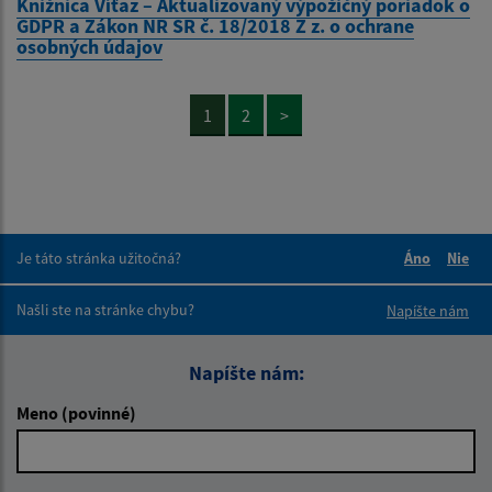
Knižnica Víťaz – Aktualizovaný výpožičný poriadok o
GDPR a Zákon NR SR č. 18/2018 Z z. o ochrane
osobných údajov
1
2
>
Je táto stránka užitočná?
Áno
Nie
Boli tieto 
Boli 
Našli ste na stránke chybu?
Napíšte nám
Napíšte nám:
Meno (povinné)